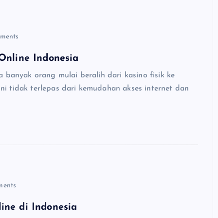
ments
Online Indonesia
 banyak orang mulai beralih dari kasino fisik ke
i tidak terlepas dari kemudahan akses internet dan
ents
ne di Indonesia