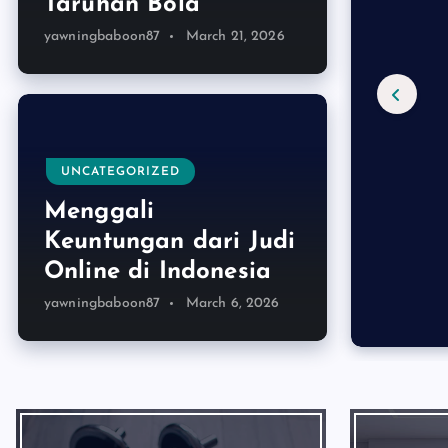
Taruhan Bola
yawningbaboon87
March 21, 2026
UNCATEGORIZED
Menggali
Keuntungan dari Judi
Online di Indonesia
yawningbaboon87
March 6, 2026