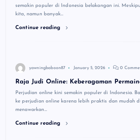
semakin populer di Indonesia belakangan ini. Meskip
kita, namun banyak…
Continue reading
yawningbaboon87
January 5, 2026
0 Comme
Raja Judi Online: Keberagaman Permain
Perjudian online kini semakin populer di Indonesia. B
ke perjudian online karena lebih praktis dan mudah di
menawarkan…
Continue reading