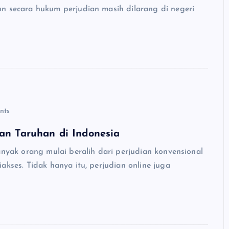
un secara hukum perjudian masih dilarang di negeri
nts
an Taruhan di Indonesia
anyak orang mulai beralih dari perjudian konvensional
akses. Tidak hanya itu, perjudian online juga