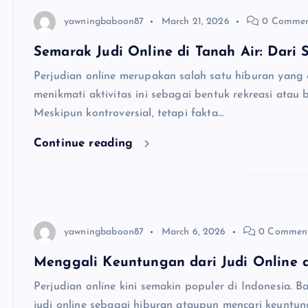
yawningbaboon87
March 21, 2026
0 Commen
Semarak Judi Online di Tanah Air: Dari 
Perjudian online merupakan salah satu hiburan yang
menikmati aktivitas ini sebagai bentuk rekreasi ata
Meskipun kontroversial, tetapi fakta…
Continue reading
yawningbaboon87
March 6, 2026
0 Commen
Menggali Keuntungan dari Judi Online d
Perjudian online kini semakin populer di Indonesia
judi online sebagai hiburan ataupun mencari keuntu