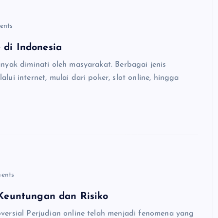
ents
 di Indonesia
nyak diminati oleh masyarakat. Berbagai jenis
ui internet, mulai dari poker, slot online, hingga
ents
 Keuntungan dan Risiko
versial Perjudian online telah menjadi fenomena yang