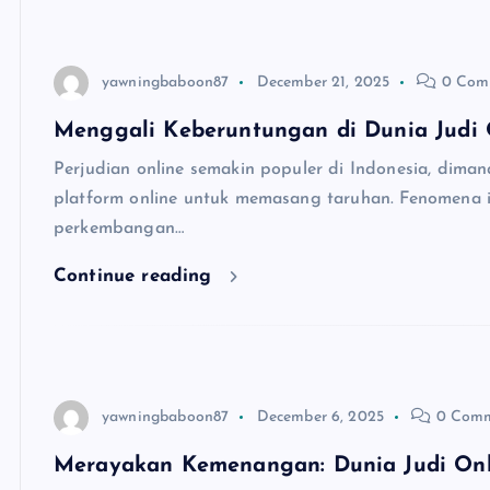
yawningbaboon87
December 21, 2025
0 Com
Menggali Keberuntungan di Dunia Judi 
Perjudian online semakin populer di Indonesia, dimana
platform online untuk memasang taruhan. Fenomena in
perkembangan…
Continue reading
yawningbaboon87
December 6, 2025
0 Comm
Merayakan Kemenangan: Dunia Judi Onli