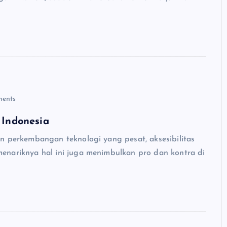
ents
 Indonesia
an perkembangan teknologi yang pesat, aksesibilitas
enariknya hal ini juga menimbulkan pro dan kontra di