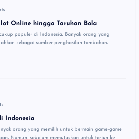
ts
Slot Online hingga Taruhan Bola
 cukup populer di Indonesia. Banyak orang yang
u bahkan sebagai sumber penghasilan tambahan.
ts
i Indonesia
. Banyak orang yang memilih untuk bermain game-game
ngan. Namun, sebelum memutuskan untuk terjun ke