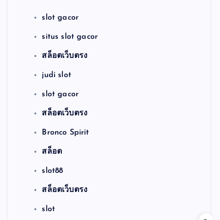
slot gacor
situs slot gacor
สล็อตเว็บตรง
judi slot
slot gacor
สล็อตเว็บตรง
Bronco Spirit
สล็อต
slot88
สล็อตเว็บตรง
slot