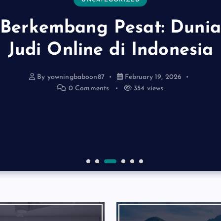
Semarak Judi Online di
Menggali Keuntungan
Ruang Judi Online di
Memburu Jackpot:
Raja Judi Online:
Berkembang Pesat: Dunia
Tanah Air: Dari Slot
Keberagaman Permainan
Fenomena Judi Online di
dari Judi Online di
Indonesia: Antara
Judi Online di Indonesia
Online hingga Taruhan
Keuntungan dan Risiko
Taruhan di Indonesia
Indonesia
Indonesia
Bola
By
yawningbaboon87
February 19, 2026
By
By
yawningbaboon87
yawningbaboon87
By
By
yawningbaboon87
yawningbaboon87
January 5, 2026
March 6, 2026
January 20, 2026
February 4, 2026
0 Comments
0 Comments
0 Comments
354 views
By
yawningbaboon87
March 21, 2026
0 Comments
0 Comments
0 Comments
449 views
353 views
436 views
372 views
309 views